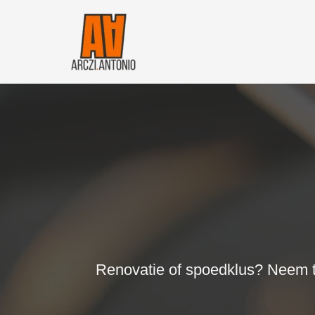
Skip
to
content
Renovatie of spoedklus? Neem te